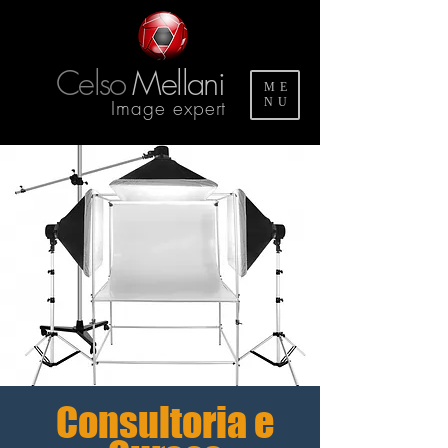
Celso
Mellani
ME
Image expert
NU
Consultoria e