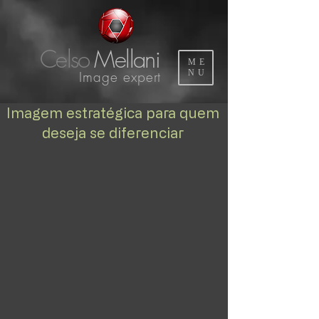
Celso
Mellani
ME
Image expert
NU
Imagem estratégica para quem
deseja se diferenciar