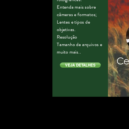
Entenda mais sobre
câmeras e formatos;
Lentes e tipos de
objetivas.
Resolução
Tamanho de arquivos e
muito mais..
VEJA DETALHES
Celso Mellani no NEF
Celso
Mellani
proferindo
palestra
no
NEF
-